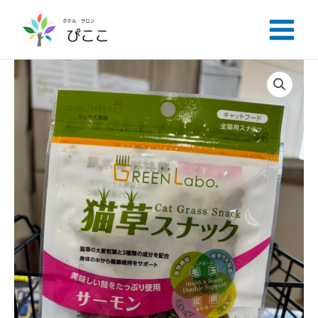
内
容
を
ス
キ
ッ
プ