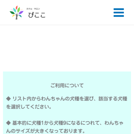
内
容
を
ス
キ
わんにゃんホテル料金表
ッ
プ
ご利用について
◆ リスト内からわんちゃんの犬種を選び、該当する犬種
を選択してください。
◆ 基本的に犬種1から犬種9になるにつれて、わんちゃ
んのサイズが大きくなっております。