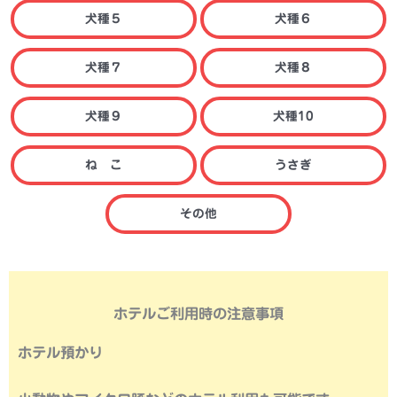
犬種５
犬種６
犬種７
犬種８
犬種９
犬種10
ね こ
うさぎ
その他
ホテルご利用時の注意事項
ホテル預かり