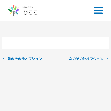
内
容
を
ス
キ
ッ
プ
←
前のその他オプション
次のその他オプション
→