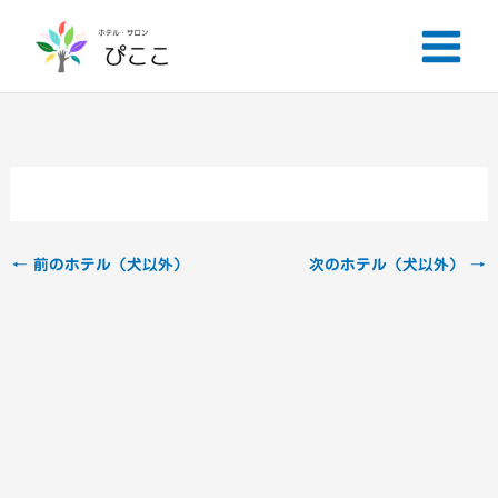
内
容
を
ス
キ
ッ
プ
←
前のホテル（犬以外）
次のホテル（犬以外）
→