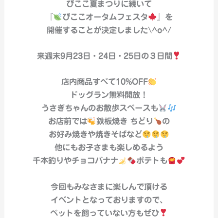
ぴここ夏まつりに続いて
『
ぴここオータムフェスタ
』を
開催することが決定しました\^o^/
来週末9月23日・24日・25日の３日間
店内商品すべて10%OFF
ドッグラン無料開放！
うさぎちゃんのお散歩スペースも
お店前では
鉄板焼き ちどり
の
お好み焼きや焼きそばなど
他にもお子さまも楽しめるよう
千本釣りやチョコバナナ
ポテトも
今回もみなさまに楽しんで頂ける
イベントとなっておりますので、
ペットを飼っていない方もぜひ