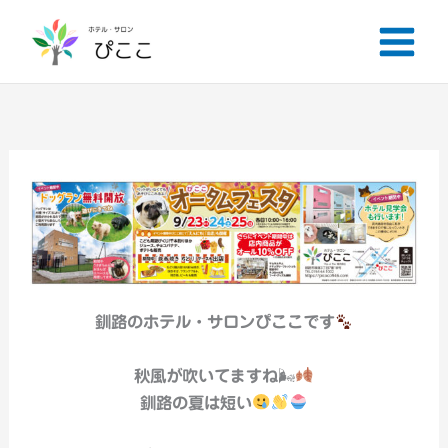
内
容
を
ス
キ
ッ
プ
釧路のホテル・サロンぴここです
秋風が吹いてますね🌬
釧路の夏は短い